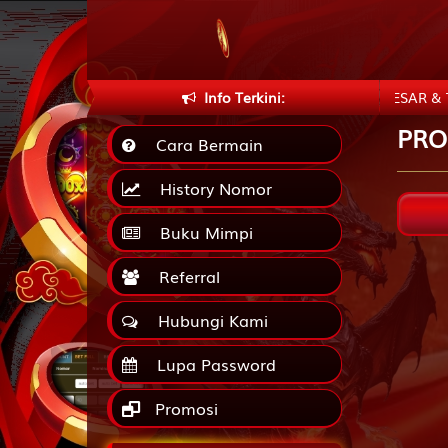
RTAL REKREASI GAMING DIGITAL TERBESAR & TERPERCAYA 20
Info Terkini:
PRO
Cara Bermain
History Nomor
Buku Mimpi
Referral
Hubungi Kami
Lupa Password
Promosi