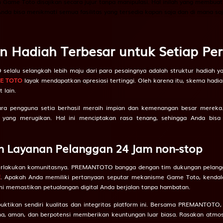
 Game Toto disajikan secara jujur tanpa manipulasi. Hal inilah yang membua
 Anda bisa menikmati semua fasilitas yang tersedia kapan saja dan di mana s
Hadiah Terbesar untuk Setiap Pe
lalu selangkah lebih maju dari para pesaingnya adalah struktur hadiah ya
E TOTO
layak mendapatkan apresiasi tertinggi. Oleh karena itu, skema hadi
 lain.
ra pengguna setia berhasil meraih impian dan kemenangan besar mereka. 
an yang merugikan. Hal ini menciptakan rasa tenang, sehingga Anda bisa
 Layanan Pelanggan 24 Jam non-stop
erlakukan komunitasnya. PREMANTOTO bangga dengan tim dukungan pelangg
E
. Apakah Anda memiliki pertanyaan seputar mekanisme Game Toto, kendal
mi memastikan petualangan digital Anda berjalan tanpa hambatan.
ktikan sendiri kualitas dan integritas platform ini. Bersama PREMANTOTO,
na, aman, dan berpotensi memberikan keuntungan luar biasa. Rasakan atmosf